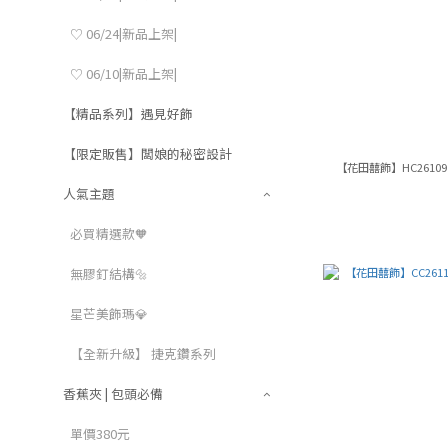
♡ 06/24|新品上架|
♡ 06/10|新品上架|
【精品系列】遇見好飾
【限定販售】闆娘的秘密設計
【花田囍飾】HC2610
人氣主題
必買精選款🧡
無膠釘結構🔩
星芒美飾瑪💎
【全新升級】 捷克鑽系列
香蕉夾 | 包頭必備
單價380元