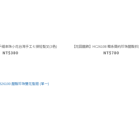
5 手縫串珠小花台灣手工七排短髮叉(3色)
【花田囍飾】HC26108 韓系簡約珍珠醋酸抓夾
NT$380
NT$780