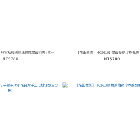
9 丹寧藍韓國珍珠質感醋酸抓夾 (單一)
【花田囍飾】HC26107 醋酸菱格珍珠抓夾 (
NT$780
NT$780