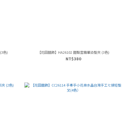
3色)
【花田囍飾】HA26102 醋酸雲霧暈染髮夾 (3色)
NT$380