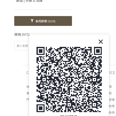
飾品 | 手鍊 & 項鍊
套用篩選
(0/20)
價格 (NT$)
~
COMPANY
SERVICE
商店介紹
運送政策
會員權益
維修流程
門市資訊
防詐騙宣傳
退換貨政策
隱私權政策