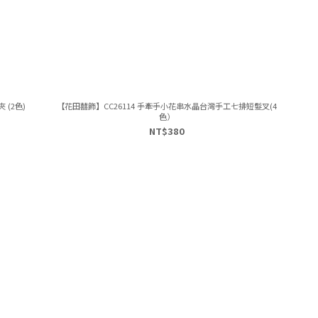
 (2色)
【花田囍飾】CC26114 手牽手小花串水晶台灣手工七排短髮叉(4
色）
NT$380