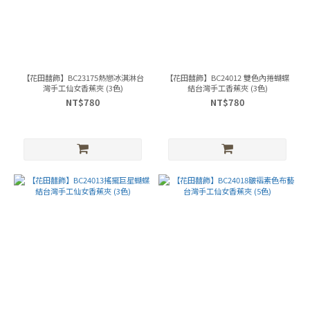
【花田囍飾】BC23175熱戀冰淇淋台
【花田囍飾】BC24012 雙色內捲蝴蝶
灣手工仙女香蕉夾 (3色)
結台灣手工香蕉夾 (3色)
NT$780
NT$780