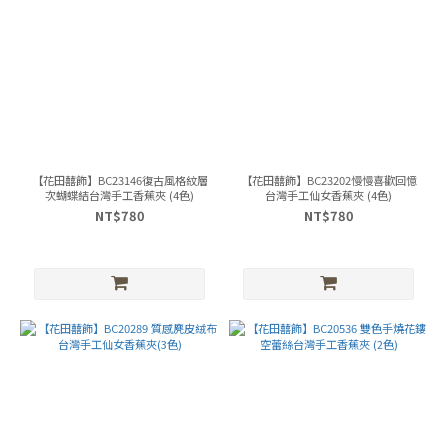
【花田囍飾】BC23146復古風格紋層
【花田囍飾】BC23202慢慢喜歡回憶
次蝴蝶結台灣手工香蕉夾 (4色)
台灣手工仙女香蕉夾 (4色)
NT$780
NT$780