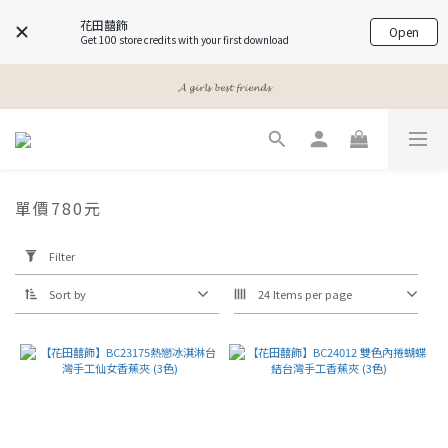
花田囍飾
Open
Get 100 store credits with your first download
𝓐 𝓰𝓲𝓻𝓵𝓼 𝓫𝓮𝓼𝓽 𝓯𝓻𝓲𝓮𝓷𝓭𝓼
𝓐 𝓰𝓲𝓻𝓵𝓼 𝓫𝓮𝓼𝓽 𝓯𝓻𝓲𝓮𝓷𝓭𝓼
𝙈𝙚𝙚𝙩 𝙔𝙤𝙪𝙧 𝘽𝙚𝙖𝙪𝙩𝙮
𝓐 𝓰𝓲𝓻𝓵𝓼 𝓫𝓮𝓼𝓽 𝓯𝓻𝓲𝓮𝓷𝓭𝓼
單價780元
Apply
Filter
Filter
(0/20)
Sort by
24 Items per page
Price
Range
(NT$)
~