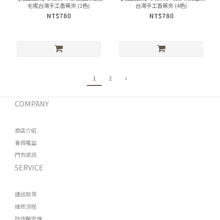
毛呢台灣手工香蕉夾 (2色)
台灣手工香蕉夾 (4色)
NT$780
NT$780
1
2
COMPANY
商店介紹
會員權益
門市資訊
SERVICE
運送政策
維修流程
防詐騙宣傳