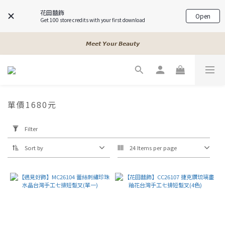
花田囍飾
Open
Get 100 store credits with your first download
𝓐 𝓰𝓲𝓻𝓵𝓼 𝓫𝓮𝓼𝓽 𝓯𝓻𝓲𝓮𝓷𝓭𝓼
𝙈𝙚𝙚𝙩 𝙔𝙤𝙪𝙧 𝘽𝙚𝙖𝙪𝙩𝙮
𝓐 𝓰𝓲𝓻𝓵𝓼 𝓫𝓮𝓼𝓽 𝓯𝓻𝓲𝓮𝓷𝓭𝓼
𝓐 𝓰𝓲𝓻𝓵𝓼 𝓫𝓮𝓼𝓽 𝓯𝓻𝓲𝓮𝓷𝓭𝓼
單價1680元
Apply
Filter
Filter
(0/20)
Sort by
24 Items per page
Price
Range
(NT$)
~