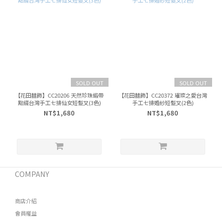
SOLD OUT
SOLD OUT
【花田囍飾】CC20206 天然珍珠緞帶
【花田囍飾】CC20372 璀璨之愛台灣
點綴台灣手工七排仙女短髮叉(3色)
手工七排婚紗短髮叉(2色)
NT$1,680
NT$1,680
COMPANY
商店介紹
會員權益