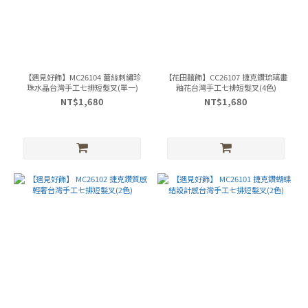
【遇見好飾】MC26104 蕾絲刺繡珍
【花田囍飾】CC26107 捷克鑽琉璃畫
珠水晶台灣手工七排短髮叉(單一)
釉花台灣手工七排短髮叉(4色)
NT$1,680
NT$1,680