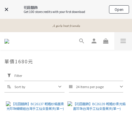
花田囍飾
Open
Get 100 store credits with your first download
𝓐 𝓰𝓲𝓻𝓵𝓼 𝓫𝓮𝓼𝓽 𝓯𝓻𝓲𝓮𝓷𝓭𝓼
𝓐 𝓰𝓲𝓻𝓵𝓼 𝓫𝓮𝓼𝓽 𝓯𝓻𝓲𝓮𝓷𝓭𝓼
𝙈𝙚𝙚𝙩 𝙔𝙤𝙪𝙧 𝘽𝙚𝙖𝙪𝙩𝙮
𝓐 𝓰𝓲𝓻𝓵𝓼 𝓫𝓮𝓼𝓽 𝓯𝓻𝓲𝓮𝓷𝓭𝓼
單價1680元
Apply
Filter
Filter
(0/20)
Sort by
24 Items per page
Price
Range
(NT$)
~