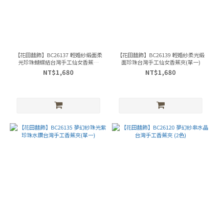
【花田囍飾】BC26137 輕婚紗緞面柔
【花田囍飾】BC26139 輕婚紗柔光緞
光珍珠蝴蝶結台灣手工仙女香蕉夾
面珍珠台灣手工仙女香蕉夾(單一)
(單一)
NT$1,680
NT$1,680