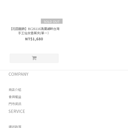
SOLD OUT
【花田囍飾】BC26116清瀾湖畔台灣
手工仙女香蕉夾(單一）
NT$1,680
COMPANY
商店介紹
會員權益
門市資訊
SERVICE
運送政策