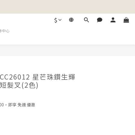
$
券中心
C26012 星芒珠鑽生輝
短髮叉(2色)
00，即享 免運 優惠