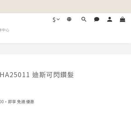
$
券中心
A25011 迪斯可閃鑽髮
00，即享 免運 優惠