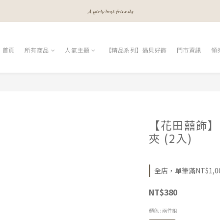
𝓐 𝓰𝓲𝓻𝓵𝓼 𝓫𝓮𝓼𝓽 𝓯𝓻𝓲𝓮𝓷𝓭𝓼
𝓜𝓮𝓮𝓽 𝔂𝓸𝓾𝓻 𝓫𝓮𝓪𝓾𝓽𝔂
𝓐 𝓰𝓲𝓻𝓵𝓼 𝓫𝓮𝓼𝓽 𝓯𝓻𝓲𝓮𝓷𝓭𝓼
首頁
所有商品
人氣主題
【精品系列】遇見好飾
門市資訊
領
【花田囍飾】H
夾 (2入)
全店，單筆滿NT$1,0
NT$380
顏色
: 兩件組