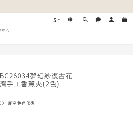
$
券中心
C26034夢幻紗復古花
灣手工香蕉夾(2色)
00，即享 免運 優惠