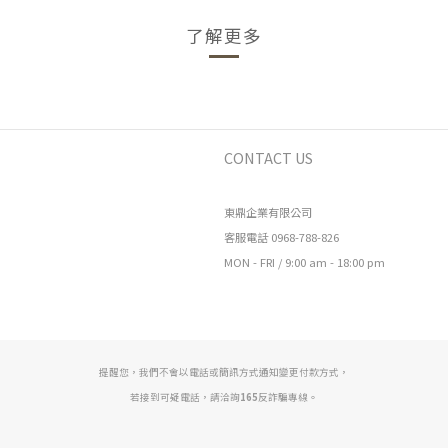
了解更多
CONTACT US
東鼎企業有限公司
客服電話 0968-788-826
MON - FRI / 9:00 am - 18:00 pm
提醒您，我們不會以電話或簡訊方式通知變更付款方式，
若接到可疑電話，請洽詢
165
反詐騙專線。