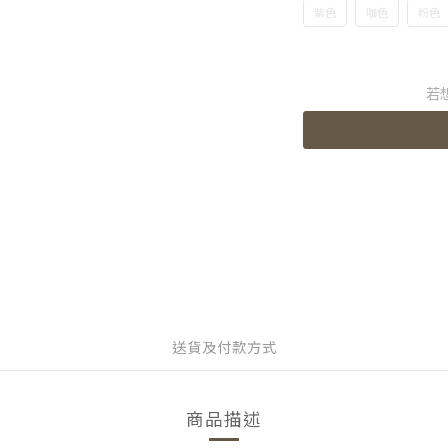
紫色
咖色
粉色
若
送貨及付款方式
商品描述