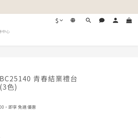
$
券中心
C25140 青春結業禮台
3色)
00，即享 免運 優惠