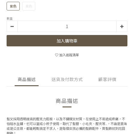
紫色
黃色
數量
加入購物車
加入追蹤清單
商品描述
送貨及付款方式
顧客評價
商品描述
髮叉採用透明度高的壓克力底板，以及不鏽鋼叉材質，在使用上不易造成疼痛，不
怕碰水生鏽，也可以當成小梳子使用，取代了髮簪、小毛夾、壓夾等..，不論是瀏海
或是公主頭，都能輕鬆搞定不求人，是每個女孩必備的髮飾配件，買髮飾就到花田
囍飾！