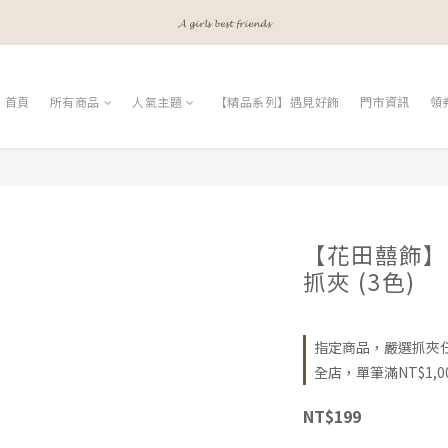
𝓐 𝓰𝓲𝓻𝓵𝓼 𝓫𝓮𝓼𝓽 𝓯𝓻𝓲𝓮𝓷𝓭𝓼
𝓜𝓮𝓮𝓽 𝔂𝓸𝓾𝓻 𝓫𝓮𝓪𝓾𝓽𝔂
𝓐 𝓰𝓲𝓻𝓵𝓼 𝓫𝓮𝓼𝓽 𝓯𝓻𝓲𝓮𝓷𝓭𝓼
首頁
所有商品
人氣主題
【精品系列】遇見好飾
門市資訊
領
【花田囍飾】H
抓夾 (3色)
指定商品，嚴選抓夾任選 
全店，單筆滿NT$1,0
NT$199