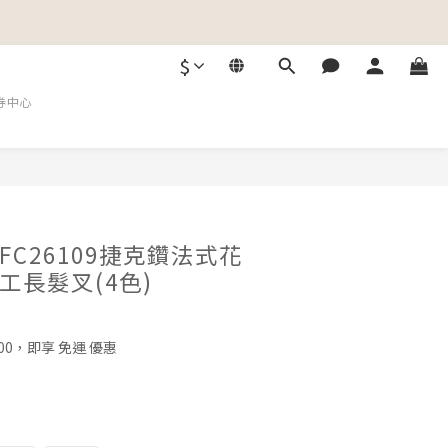
$
券中心
C26109捷克鑽法式花
工長髮叉(4色)
00，即享 免運 優惠