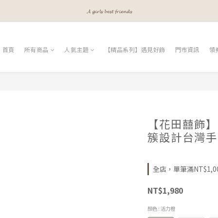
𝓐 𝓰𝓲𝓻𝓵𝓼 𝓫𝓮𝓼𝓽 𝓯𝓻𝓲𝓮𝓷𝓭𝓼
𝓜𝓮𝓮𝓽 𝔂𝓸𝓾𝓻 𝓫𝓮𝓪𝓾𝓽𝔂
𝓐 𝓰𝓲𝓻𝓵𝓼 𝓫𝓮𝓼𝓽 𝓯𝓻𝓲𝓮𝓷𝓭𝓼
首頁
所有商品
人氣主題
【精品系列】遇見好飾
門市資訊
領
【花田囍飾】F
簇設計台灣手
全店，單筆滿NT$1,0
NT$1,980
顏色
: 活力橙