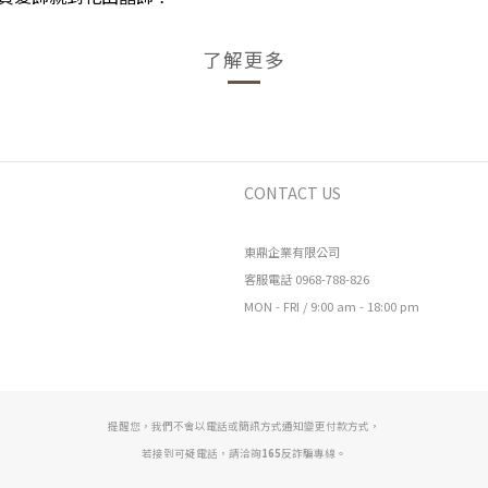
了解更多
CONTACT US
東鼎企業有限公司
客服電話 0968-788-826
MON - FRI / 9:00 am - 18:00 pm
提醒您，我們不會以電話或簡訊方式通知變更付款方式，
若接到可疑電話，請洽詢
165
反詐騙專線。