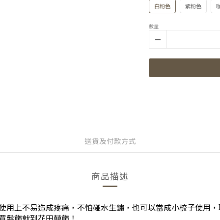
白粉色
紫粉色
數量
送貨及付款方式
商品描述
使用上不易造成疼痛，不怕碰水生鏽，也可以當成小梳子使用，取
買髮飾就到花田囍飾！