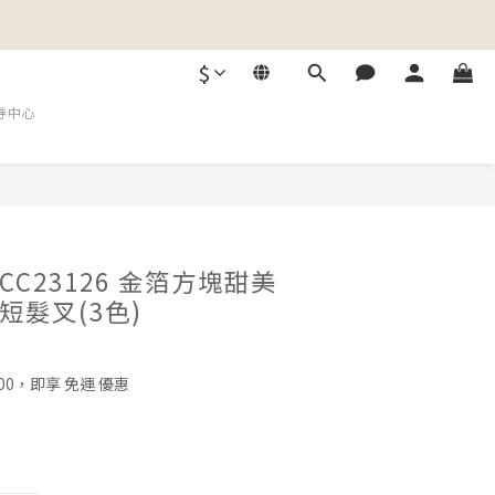
$
券中心
C23126 金箔方塊甜美
短髮叉(3色)
00，即享 免運 優惠