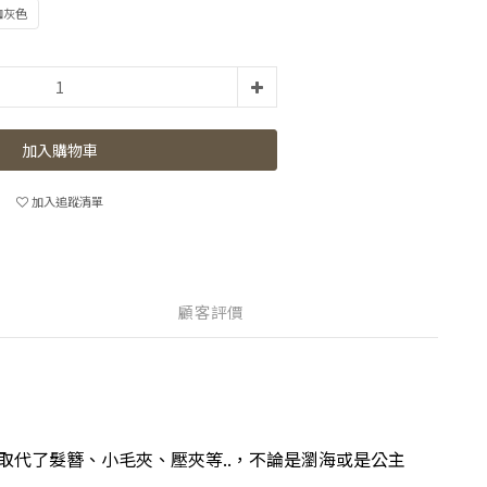
咖灰色
加入購物車
加入追蹤清單
顧客評價
代了髮簪、小毛夾、壓夾等..，不論是瀏海或是公主