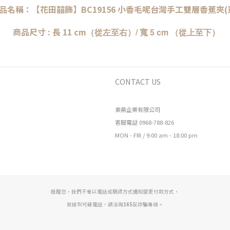
品名稱：
【花田囍飾】BC19156 小香毛呢台灣手工雙層香蕉夾(
商品尺寸 : 長 11 cm
（從左至右）/ 寬 5 cm
（從上至下）
CONTACT US
東鼎企業有限公司
客服電話 0968-788-826
MON - FRI / 9:00 am - 18:00 pm
提醒您，我們不會以電話或簡訊方式通知變更付款方式，
若接到可疑電話，請洽詢
165
反詐騙專線。