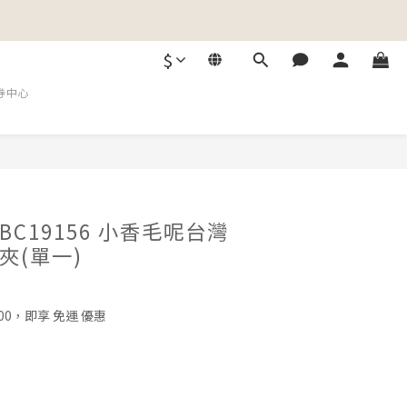
$
券中心
C19156 小香毛呢台灣
夾(單一)
00，即享 免運 優惠