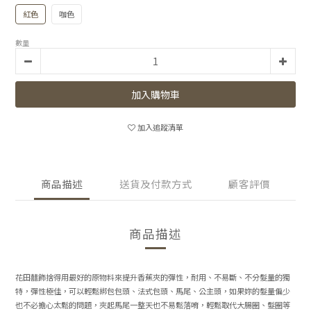
紅色
咖色
數量
加入購物車
加入追蹤清單
商品描述
送貨及付款方式
顧客評價
商品描述
花田囍飾捨得用最好的原物料來提升香蕉夾的彈性，耐用、不易斷、不分髮量的獨
特，彈性極佳，可以輕鬆綁包包頭、法式包頭、馬尾、公主頭，如果妳的髮量偏少
也不必擔心太鬆的問題，夾起馬尾一整天也不易鬆落唷，輕鬆取代大腸圈、髮圈等