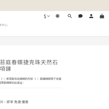
$
券中心
苔庭春蝶捷克珠天然石
項鍊
 》〉將葉脈剪成蝴蝶的形狀  》〉再講蝴蝶葉子表面
屬葉脈蝴蝶就此誕生~
00，即享 免運 優惠