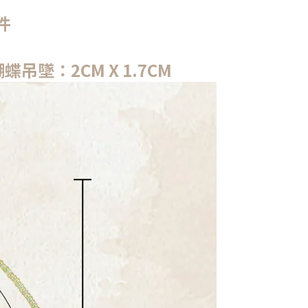
件
吊墜：2CM X 1.7CM