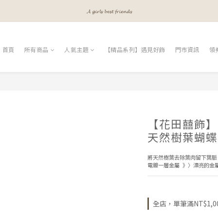
𝓐 𝓰𝓲𝓻𝓵𝓼 𝓫𝓮𝓼𝓽 𝓯𝓻𝓲𝓮𝓷𝓭𝓼
𝓜𝓮𝓮𝓽 𝔂𝓸𝓾𝓻 𝓫𝓮𝓪𝓾𝓽𝔂
𝓐 𝓰𝓲𝓻𝓵𝓼 𝓫𝓮𝓼𝓽 𝓯𝓻𝓲𝓮𝓷𝓭𝓼
首頁
所有商品
人氣主題
【精品系列】遇見好飾
門市資訊
領
【花田囍飾】
天然樹葉蝴蝶
將天然樹葉去除葉肉留下葉脈 
電鍍一層金屬  》〉漂亮的金
全店，單筆滿NT$1,0