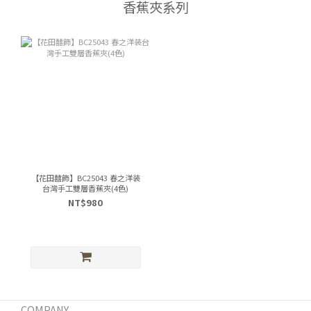
香蕉夾系列
【花田囍飾】BC25043 春之洋装
台灣手工雙層香蕉夾(4色)
NT$980
COMPANY