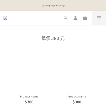
𝓐 𝓰𝓲𝓻𝓵𝓼 𝓫𝓮𝓼𝓽 𝓯𝓻𝓲𝓮𝓷𝓭𝓼
𝓐 𝓰𝓲𝓻𝓵𝓼 𝓫𝓮𝓼𝓽 𝓯𝓻𝓲𝓮𝓷𝓭𝓼
𝓜𝓮𝓮𝓽 𝔂𝓸𝓾𝓻 𝓫𝓮𝓪𝓾𝓽𝔂
𝓐 𝓰𝓲𝓻𝓵𝓼 𝓫𝓮𝓼𝓽 𝓯𝓻𝓲𝓮𝓷𝓭𝓼
單價 380 元
Product Name
Product Name
$300
$300