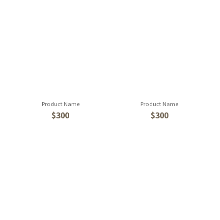
Product Name
Product Name
$300
$300