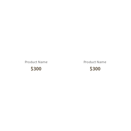
Product Name
Product Name
$300
$300