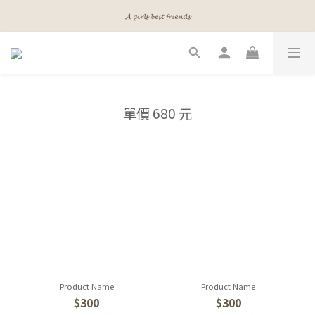
𝓐 𝓰𝓲𝓻𝓵𝓼 𝓫𝓮𝓼𝓽 𝓯𝓻𝓲𝓮𝓷𝓭𝓼
𝓐 𝓰𝓲𝓻𝓵𝓼 𝓫𝓮𝓼𝓽 𝓯𝓻𝓲𝓮𝓷𝓭𝓼
𝓜𝓮𝓮𝓽 𝔂𝓸𝓾𝓻 𝓫𝓮𝓪𝓾𝓽𝔂
𝓐 𝓰𝓲𝓻𝓵𝓼 𝓫𝓮𝓼𝓽 𝓯𝓻𝓲𝓮𝓷𝓭𝓼
單價 680 元
Product Name
Product Name
$300
$300