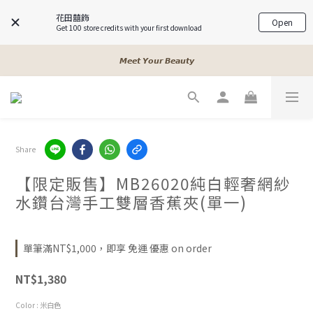
花田囍飾
Open
Get 100 store credits with your first download
𝓐 𝓰𝓲𝓻𝓵𝓼 𝓫𝓮𝓼𝓽 𝓯𝓻𝓲𝓮𝓷𝓭𝓼
𝙈𝙚𝙚𝙩 𝙔𝙤𝙪𝙧 𝘽𝙚𝙖𝙪𝙩𝙮
𝓐 𝓰𝓲𝓻𝓵𝓼 𝓫𝓮𝓼𝓽 𝓯𝓻𝓲𝓮𝓷𝓭𝓼
𝓐 𝓰𝓲𝓻𝓵𝓼 𝓫𝓮𝓼𝓽 𝓯𝓻𝓲𝓮𝓷𝓭𝓼
Share
【限定販售】MB26020純白輕奢網紗
水鑽台灣手工雙層香蕉夾(單一)
單筆滿NT$1,000，即享 免運 優惠 on order
NT$1,380
Color
: 米白色