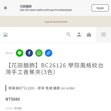
花田囍飾
Open
Get 100 store credits with your first download
𝓐 𝓰𝓲𝓻𝓵𝓼 𝓫𝓮𝓼𝓽 𝓯𝓻𝓲𝓮𝓷𝓭𝓼
𝓐 𝓰𝓲𝓻𝓵𝓼 𝓫𝓮𝓼𝓽 𝓯𝓻𝓲𝓮𝓷𝓭𝓼
𝙈𝙚𝙚𝙩 𝙔𝙤𝙪𝙧 𝘽𝙚𝙖𝙪𝙩𝙮
𝓐 𝓰𝓲𝓻𝓵𝓼 𝓫𝓮𝓼𝓽 𝓯𝓻𝓲𝓮𝓷𝓭𝓼
Share
【花田囍飾】BC26126 學院風格紋台
灣手工香蕉夾(3色）
單筆滿NT$1,000，即享 免運 優惠 on order
NT$680
Color
: 學院藍