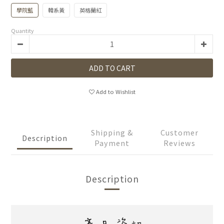
學院藍
韓系黃
英格蘭紅
Quantity
ADD TO CART
Add to Wishlist
Shipping &
Customer
Description
Payment
Reviews
Description