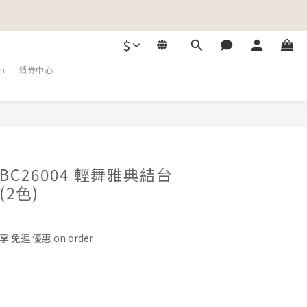
$
on
領券中心
C26004 輕舞雅典結台
2色)
 免運 優惠 on order