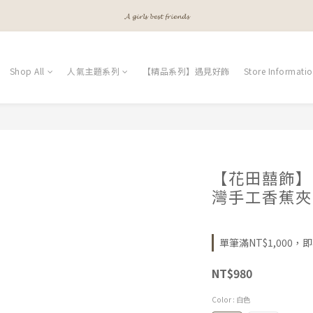
𝙈𝙚𝙚𝙩 𝙔𝙤𝙪𝙧 𝘽𝙚𝙖𝙪𝙩𝙮
𝓐 𝓰𝓲𝓻𝓵𝓼 𝓫𝓮𝓼𝓽 𝓯𝓻𝓲𝓮𝓷𝓭𝓼
𝓐 𝓰𝓲𝓻𝓵𝓼 𝓫𝓮𝓼𝓽 𝓯𝓻𝓲𝓮𝓷𝓭𝓼
Shop All
人氣主題系列
【精品系列】遇見好飾
Store Informati
【花田囍飾】B
灣手工香蕉夾(
單筆滿NT$1,000，即享
NT$980
Color
: 白色