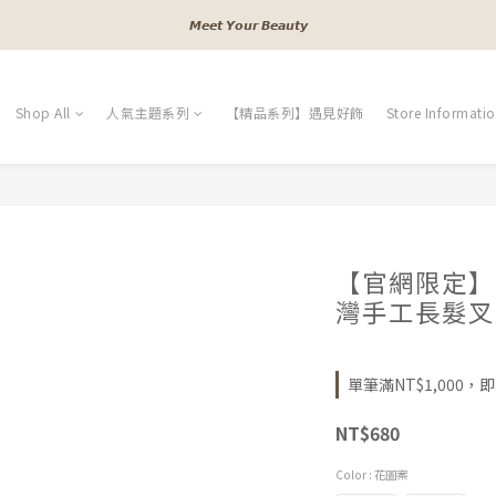
𝙈𝙚𝙚𝙩 𝙔𝙤𝙪𝙧 𝘽𝙚𝙖𝙪𝙩𝙮
𝓐 𝓰𝓲𝓻𝓵𝓼 𝓫𝓮𝓼𝓽 𝓯𝓻𝓲𝓮𝓷𝓭𝓼
𝓐 𝓰𝓲𝓻𝓵𝓼 𝓫𝓮𝓼𝓽 𝓯𝓻𝓲𝓮𝓷𝓭𝓼
Shop All
人氣主題系列
【精品系列】遇見好飾
Store Informati
【官網限定】F
灣手工長髮叉(
單筆滿NT$1,000，即享
NT$680
Color
: 花圖案