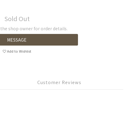
Sold Out
he shop owner for order details.
MESSAGE
Add to Wishlist
Customer Reviews