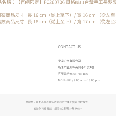
名稱：
【官網限定】FC260706 風格絲巾台灣手工長髮叉
案商品尺寸 : 長 16
cm
（從上至下）
/ 寬 16
cm
（從左至
紋商品尺寸 : 長 18 cm
（從上至下）
/ 寬 17
cm
（從左至
CONTACT US
東鼎企業有限公司
新北市蘆洲區長興路81號1樓
客服電話 0968-788-826
MON - FRI / 9:00 am - 18:00 pm
提醒您，我們不會以電話或簡訊方式通知變更付款方式，
若接到可疑電話，請洽詢
165
反詐騙專線。