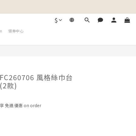
$
on
領券中心
C260706 風格絲巾台
2款)
 免運 優惠 on order