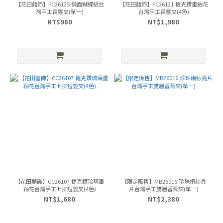
【花田囍飾】FC26125 緞面蝴蝶結台
【花田囍飾】FC26121 捷克鑽畫釉花
灣手工長髮叉(單一)
台灣手工長髮叉(4色)
NT$980
NT$1,980
【花田囍飾】CC26107 捷克鑽琉璃畫
【限定販售】MB26016 珍珠網紗亮
釉花台灣手工七排短髮叉(4色)
片台灣手工雙層香蕉夾(單一)
NT$1,680
NT$2,380