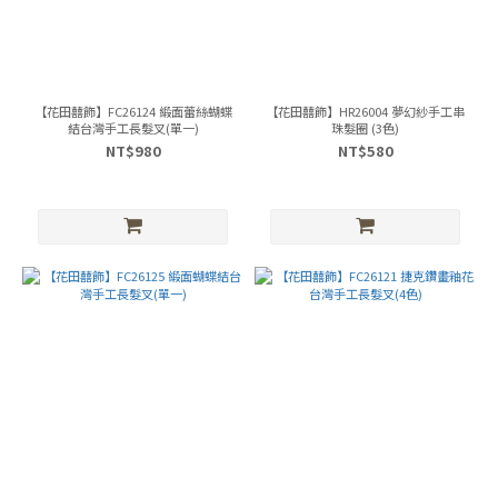
【花田囍飾】FC26124 緞面蕾絲蝴蝶
【花田囍飾】HR26004 夢幻紗手工串
結台灣手工長髮叉(單一)
珠髮圈 (3色)
NT$980
NT$580