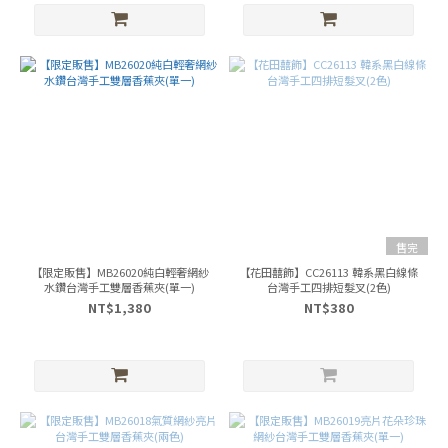
售完
【限定販售】MB26020純白輕奢網紗
【花田囍飾】CC26113 韓系黑白線條
水鑽台灣手工雙層香蕉夾(單一)
台灣手工四排短髮叉(2色)
NT$1,380
NT$380