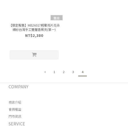
售完
【限定販售】MB26017輕奢亮片花朵
網紗台灣手工雙層香蕉夾(單一)
NT$2,380
1
2
3
4
COMPANY
商店介紹
會員權益
門市資訊
SERVICE